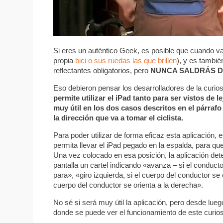
Si eres un auténtico Geek, es posible que cuando va
propia
bici o sus ruedas las que brillen
), y es tambié
reflectantes obligatorios, pero
NUNCA SALDRÁS DE
Eso debieron pensar los desarrolladores de la curio
permite utilizar el iPad tanto para ser vistos de l
muy útil en los dos casos descritos en el párrafo
la dirección que va a tomar el ciclista.
Para poder utilizar de forma eficaz esta aplicación, 
permita llevar el iPad pegado en la espalda, para qu
Una vez colocado en esa posición, la aplicación dete
pantalla un cartel indicando «avanza – si el conduct
para», «giro izquierda, si el cuerpo del conductor se o
cuerpo del conductor se orienta a la derecha».
No sé si será muy útil la aplicación, pero desde lue
donde se puede ver el funcionamiento de este curio