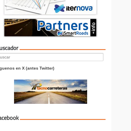
uscador
arch
:
guenos en X (antes Twitter)
acebook