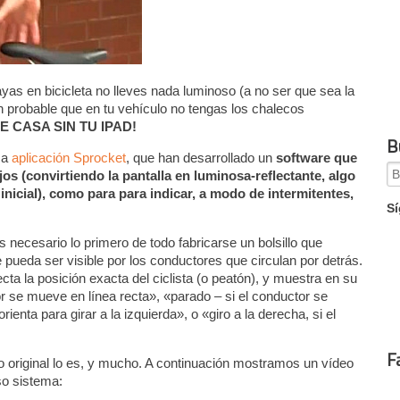
yas en bicicleta no lleves nada luminoso (a no ser que sea la
n probable que en tu vehículo no tengas los chalecos
 CASA SIN TU IPAD!
B
sa
aplicación Sprocket
, que han desarrollado un
software que
Se
ejos (convirtiendo la pantalla en luminosa-reflectante, algo
for
 inicial), como para para indicar, a modo de intermitentes,
Sí
es necesario lo primero de todo fabricarse un bolsillo que
e pueda ser visible por los conductores que circulan por detrás.
cta la posición exacta del ciclista (o peatón), y muestra en su
or se mueve en línea recta», «parado – si el conductor se
rienta para girar a la izquierda», o «giro a la derecha, si el
F
go original lo es, y mucho. A continuación mostramos un vídeo
so sistema: