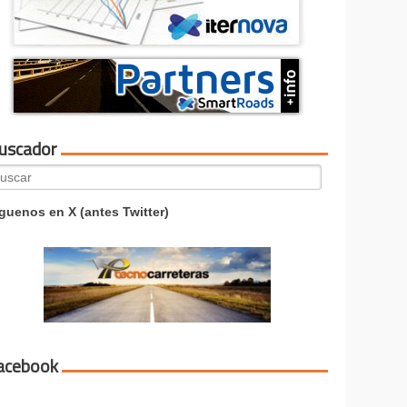
uscador
arch
:
guenos en X (antes Twitter)
acebook