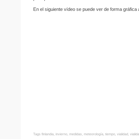
En el siguiente vídeo se puede ver de forma gráfi
Tags
finlandia
,
invierno
,
medidas
,
meteorología
,
tiempo
,
vialidad
,
vialid