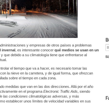
B
 administraciones y empresas de otros países a problemas
Se
d invernal
, es interesante conocer
qué medios se usan en un
for
 que debido a su climatología tiene que enfrentarse al
Sí
tual.
rolar el tiempo que va a hacer, es necesario tomar las
n la nieve en la carretera, y de igual forma, que ofrezcan
allada sobre el tiempo en cada zona.
o medidas que van en las dos direcciones. Allá por el año
r activamente en el programa
Electronic Traffic Aids
, siendo
e las condiciones climatológicas adversas
, y más
F
o establecer unos límites de velocidad variables en sus