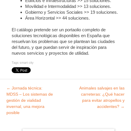
Edificios e Infraestructuras >> 15 soluciones.
Movilidad e Intermodalidad >> 13 soluciones.
Gobierno y Servicios Sociales >> 19 soluciones.
Área Horizontal >> 44 soluciones.
El catálogo pretende ser un portaolio completo de
soluciones tecnológicas disponibles en España que
resuelvan los problemas que se plantean las ciudades
del futuro, y que puedan servir de inspiración para
nuevos servicios y proyectos de utilidad.
Tags
smart city
Explorar
←
Jornada técnica:
Animales salvajes en las
entradas
MDSS – Los sistemas de
carreteras: ¿Qué hacer
gestión de vialidad
para evitar atropellos y
invernal, una mejora
accidentes?
→
posible