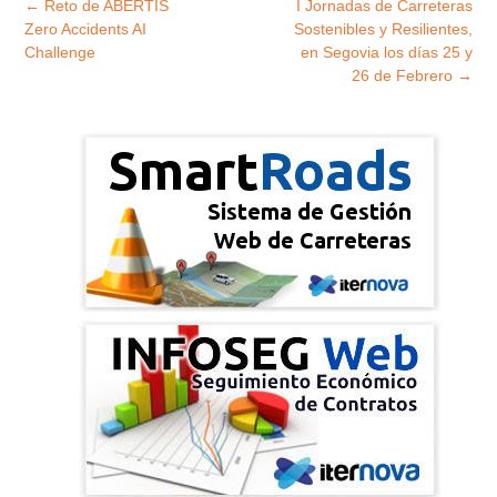
Explorar
←
Reto de ABERTIS
I Jornadas de Carreteras
entradas
Zero Accidents AI
Sostenibles y Resilientes,
Challenge
en Segovia los días 25 y
26 de Febrero
→