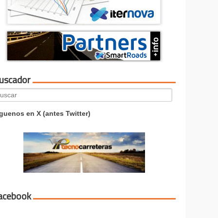
uscador
arch
:
guenos en X (antes Twitter)
acebook