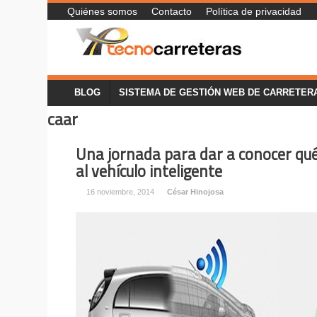
Quiénes somos
Contacto
Política de privacidad
BLOG
SISTEMA DE GESTIÓN WEB DE CARRETER
caar
Una jornada para dar a conocer qu
al vehículo inteligente
16 noviembre, 2014
César Hinojosa