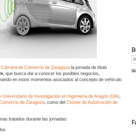
B
Se
for
a
Cámara de Comercio de Zaragoza
la jornada de título
Sí
te
, que busca dar a conocer los posibles negocios,
reando en estos momentos asociados al concepto de vehículo
to Universitario de Investigación en Ingeniería de Aragón (I3A)
,
Comercio de Zaragoza
, como del
Clúster de Automoción de
mas tratados durante las jornadas:
F
or.