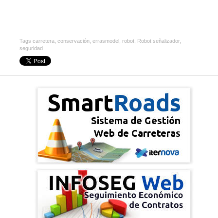
Tags
carretera
,
conservación
,
errasmodel
,
robot
,
Robot señalizador
,
seguridad