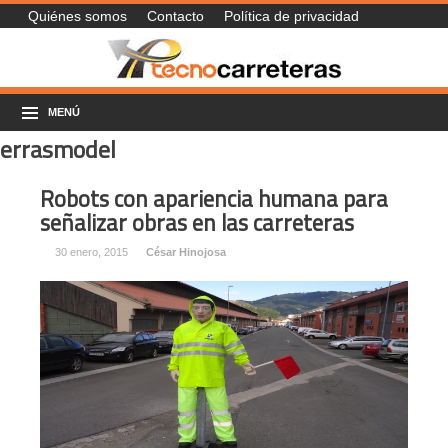
Quiénes somos
Contacto
Política de privacidad
MENÚ
errasmodel
Robots con apariencia humana para
señalizar obras en las carreteras
30 enero, 2015
César Hinojosa