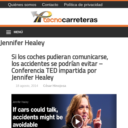
Quiénes somos
Contacto
Política de privacidad
MENÚ
Jennifer Healey
Si los coches pudieran comunicarse,
los accidentes se podrían evitar –
Conferencia TED impartida por
Jennifer Healey
18 agosto, 2014
César Hinojosa