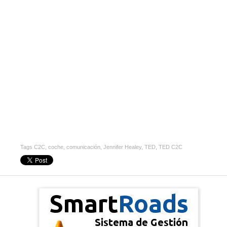
Tags
C2C
,
coche
,
comunicación
,
Jennifer Healey
,
TED
,
TED C2C