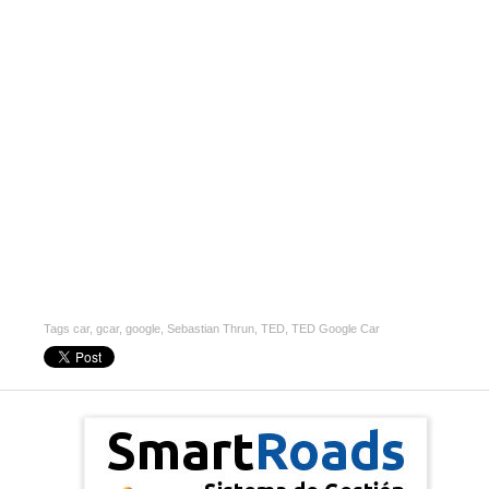
Tags
car
,
gcar
,
google
,
Sebastian Thrun
,
TED
,
TED Google Car