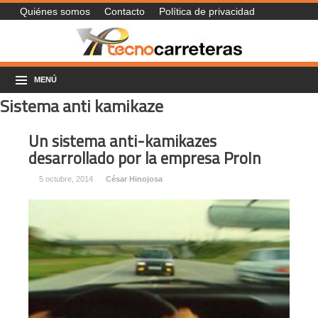
Quiénes somos
Contacto
Política de privacidad
MENÚ
Sistema anti kamikaze
Un sistema anti-kamikazes
desarrollado por la empresa ProIn
5 octubre, 2014
César Hinojosa