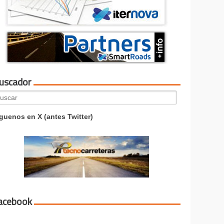
uscador
arch
:
guenos en X (antes Twitter)
acebook