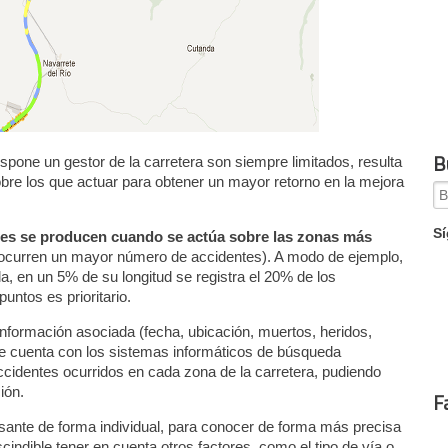
B
pone un gestor de la carretera son siempre limitados, resulta
obre los que actuar para obtener un mayor retorno en la mejora
Se
for
Sí
ntes se producen cuando se actúa sobre las zonas más
 ocurren un mayor número de accidentes). A modo de ejemplo,
a, en un 5% de su longitud se registra el 20% de los
untos es prioritario.
información asociada (fecha, ubicación, muertos, heridos,
i se cuenta con los sistemas informáticos de búsqueda
ccidentes ocurridos en cada zona de la carretera, pudiendo
ión.
F
esante de forma individual, para conocer de forma más precisa
cindible tener en cuenta otros factores, como el tipo de vía o