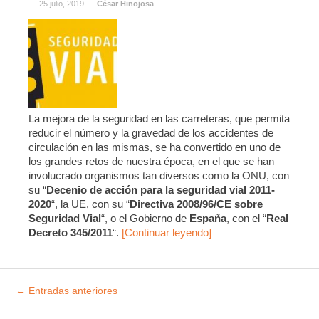
25 julio, 2019
César Hinojosa
La mejora de la seguridad en las carreteras, que permita
reducir el número y la gravedad de los accidentes de
circulación en las mismas, se ha convertido en uno de
los grandes retos de nuestra época, en el que se han
involucrado organismos tan diversos como la ONU, con
su “
Decenio de acción para la seguridad vial 2011-
2020
“, la UE, con su “
Directiva 2008/96/CE sobre
Seguridad Vial
“, o el Gobierno de
España
, con el “
Real
Decreto 345/2011
“.
[Continuar leyendo]
Explorar
←
Entradas anteriores
entradas