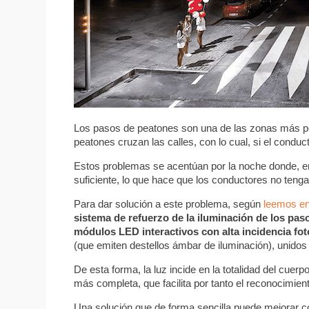
Los pasos de peatones son una de las zonas más peli
peatones cruzan las calles, con lo cual, si el conduc
Estos problemas se acentúan por la noche donde, en
suficiente, lo que hace que los conductores no teng
Para dar solución a este problema, según
leemos en 
sistema de refuerzo de la iluminación de los pa
módulos LED interactivos con alta incidencia fot
(que emiten destellos ámbar de iluminación), unidos 
De esta forma, la luz incide en la totalidad del cuer
más completa, que facilita por tanto el reconocimien
Una solución que de forma sencilla puede mejorar co