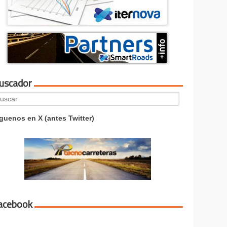
uscador
arch
:
guenos en X (antes Twitter)
acebook