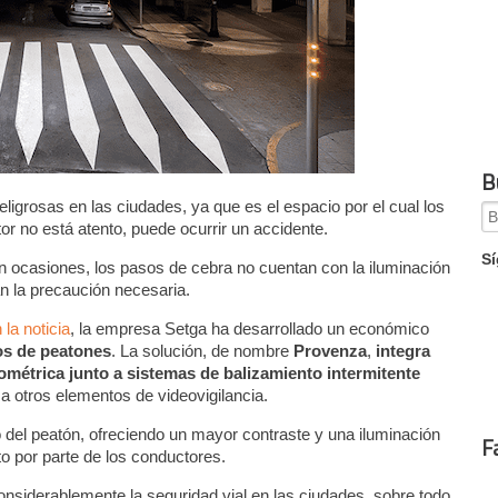
B
grosas en las ciudades, ya que es el espacio por el cual los
Se
tor no está atento, puede ocurrir un accidente.
for
Sí
 ocasiones, los pasos de cebra no cuentan con la iluminación
an la precaución necesaria.
la noticia
, la empresa Setga ha desarrollado un económico
sos de peatones
. La solución, de nombre
Provenza
,
integra
ométrica junto a sistemas de balizamiento intermitente
a otros elementos de videovigilancia.
po del peatón, ofreciendo un mayor contraste y una iluminación
F
to por parte de los conductores.
nsiderablemente la seguridad vial en las ciudades, sobre todo