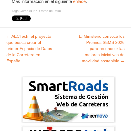
Más información en el siguiente
enlace
.
Tags
Curso ACEX
,
Obras de Paso
Explorar
←
AECTech: el proyecto
El Ministerio convoca los
entradas
que busca crear el
Premios SEMS 2026
primer Espacio de Datos
para reconocer las
de la Carretera en
mejores iniciativas de
España
movilidad sostenible
→