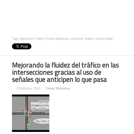
Tags
Algoritmo Tráfico
,
Erwin Walraven
,
smoover
,
tráfico
,
universidad
Mejorando la fluidez del tráfico en las
intersecciones gracias al uso de
señales que anticipen lo que pasa
20 febrero, 2015
César Hinojosa